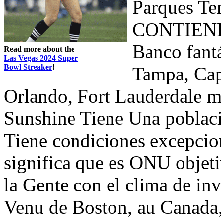
Parques Tem
CONTIENE 
Banco fantá
Read more about the
Las Vegas 2024 Super
Bowl Streaker
!
Tampa, Cap
Orlando, Fort Lauderdale
Sunshine Tiene Una poblac
Tiene condiciones excepcio
significa que es ONU obj
la Gente con el clima de inv
Venu de Boston, au Canada