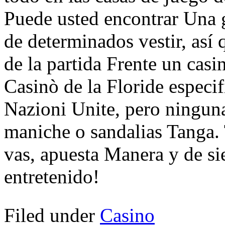
Puede usted encontrar Una 
de determinados vestir, así
de la partida Frente un cas
Casinò de la Floride especi
Nazioni Unite, pero ninguna
maniche o sandalias Tanga. 
vas, apuesta Manera y de si
entretenido!
Filed under
Casino