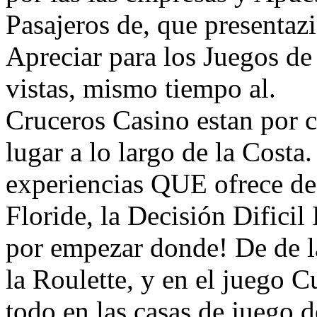
Pasajeros de, que presentaz
Apreciar para los Juegos d
vistas, mismo tiempo al.
Cruceros Casino estan por 
lugar a lo largo de la Cost
experiencias QUE ofrece de 
Floride, la Decisión Difici
por empezar donde! De de la
la Roulette, y en el juego C
todo en las casas de juego de