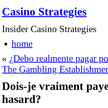
Casino Strategies
Insider Casino Strategies
home
«
¿Debo realmente pagar por
The Gambling Establishmen
Dois-je vraiment paye
hasard?