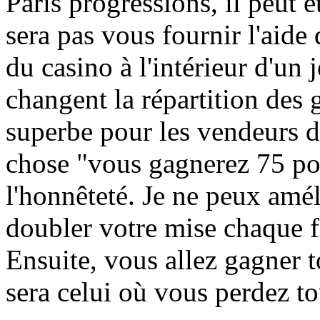
Paris progressions, il peut 
sera pas vous fournir l'aide
du casino à l'intérieur d'un 
changent la répartition des g
superbe pour les vendeurs 
chose "vous gagnerez 75 pou
l'honnêteté. Je ne peux amél
doubler votre mise chaque f
Ensuite, vous allez gagner t
sera celui où vous perdez to