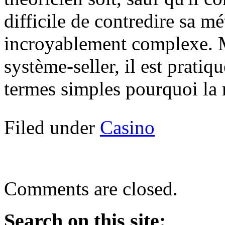
difficile de contredire sa mé
incroyablement complexe. M
système-seller, il est prati
termes simples pourquoi la
Filed under
Casino
Comments are closed.
Search on this site: