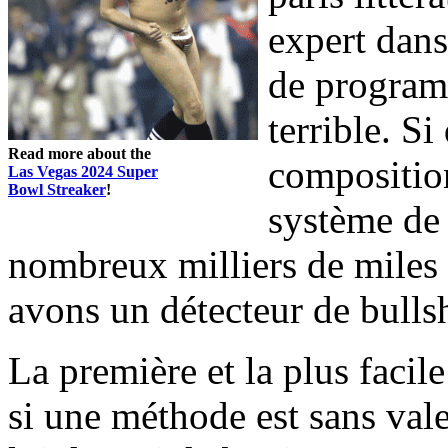
expert dans
de programm
terrible. S
Read more about the
composition
Las Vegas 2024 Super
Bowl Streaker
!
système de 
nombreux milliers de miles 
avons un détecteur de bullsh
La première et la plus facil
si une méthode est sans vale