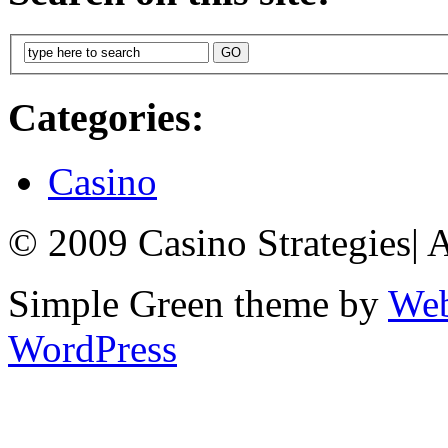
Categories:
Casino
© 2009 Casino Strategies
|
A
Simple Green theme by
Web
WordPress