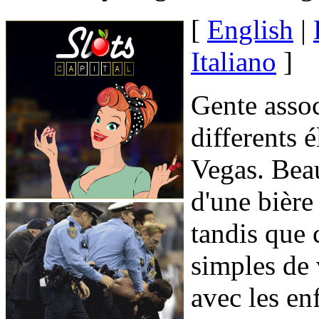
[
English
|
Italiano
]
Gente asso
differents 
Vegas. Bea
d'une bière
tandis que 
simples de 
avec les en