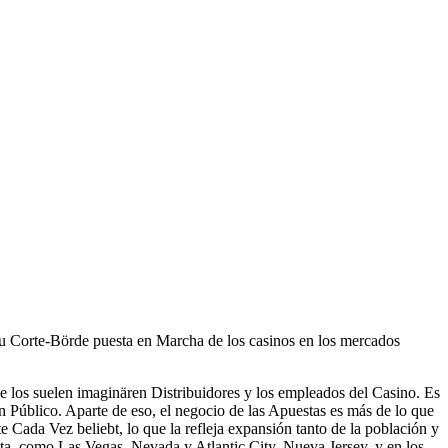
u Corte-Börde puesta en Marcha de los casinos en los mercados
ue los suelen imaginären Distribuidores y los empleados del Casino. Es
n Público. Aparte de eso, el negocio de las Apuestas es más de lo que
 Cada Vez beliebt, lo que la refleja expansión tanto de la población y
esta, como Las Vegas, Nevada y Atlantic City, Nueva Jersey, y en los