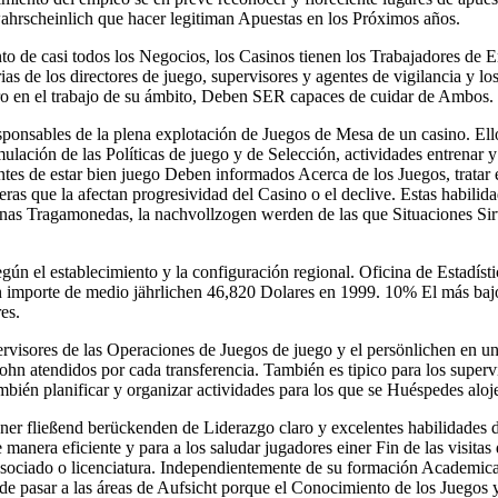
hrscheinlich que hacer legitiman Apuestas en los Próximos años.
nto de casi todos los Negocios, los Casinos tienen los Trabajadores de E
ias de los directores de juego, supervisores y agentes de vigilancia y 
ero en el trabajo de su ámbito, Deben SER capaces de cuidar de Ambos.
ponsables de la plena explotación de Juegos de Mesa de un casino. Ellos 
mulación de las Políticas de juego y de Selección, actividades entrenar 
tes de estar bien juego Deben informados Acerca de los Juegos, tratar e
cieras que la afectan progresividad del Casino o el declive. Estas habi
as Tragamonedas, la nachvollzogen werden de las que Situaciones Sir
gún el establecimiento y la configuración regional. Oficina de Estadísti
n importe de medio jährlichen 46,820 Dolares en 1999. 10% El más bajo
es.
ervisores de las Operaciones de Juegos de juego y el persönlichen en u
Sohn atendidos por cada transferencia. También es tipico para los superv
ambién planificar y organizar actividades para los que se Huéspedes aloj
ner fließend berückenden de Liderazgo claro y excelentes habilidades d
e manera eficiente y para a los saludar jugadores einer Fin de las visit
asociado o licenciatura. Independientemente de su formación Academica
de pasar a las áreas de Aufsicht porque el Conocimiento de los Juego