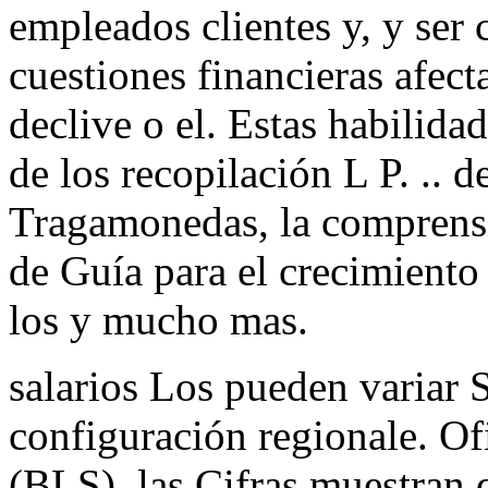
empleados clientes y, y ser 
cuestiones financieras afec
declive o el. Estas habilida
de los recopilación L P. ..
Tragamonedas, la comprensi
de Guía para el crecimient
los y mucho mas.
salarios Los pueden variar 
configuración regionale. Ofi
(BLS), las Cifras muestran 