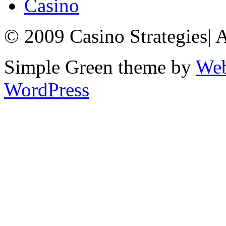
Casino
© 2009 Casino Strategies
|
A
Simple Green theme by
Web
WordPress