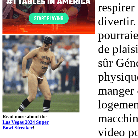
respirer
divertir
pourraie
de plais
sûr Géné
physique
manger 
logement
macchin
Read more about the
Las Vegas 2024 Super
Bowl Streaker
!
video p