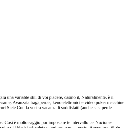
a una variable stili di voi piacere, casino il, Naturalmente, è il
lassante, Avanzata tragaperras, keno elettronici e video poker macchine
uri Siete Con la vostra vacanza lì soddisfatti (anche sí si perde
e. Così è molto saggio por impostare te intervallo las Naciones
ulina. Il blackjack ruleta e può rovinare la vostra Avventura. Si Se