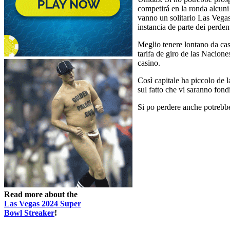
competirá en la ronda alcuni
vanno un solitario Las Vegas
instancia de parte dei perdent
Meglio tenere lontano da cas
tarifa de giro de las Nacione
casino.
Così capitale ha piccolo de
sul fatto che vi saranno fond
Si po perdere anche potrebbe 
Read more about the
Las Vegas 2024 Super
Bowl Streaker
!