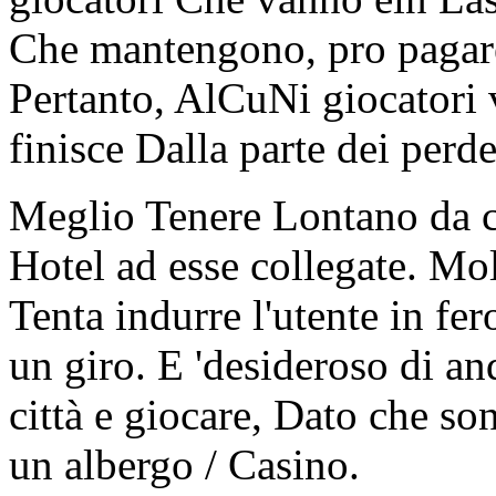
Che mantengono, pro pagare
Pertanto, AlCuNi giocatori 
finisce Dalla parte dei perde
Meglio Tenere Lontano da 
Hotel ad esse collegate. Mol
Tenta indurre l'utente in fe
un giro. E 'desideroso di an
città e giocare, Dato che so
un albergo / Casino.