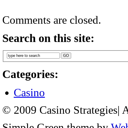
Comments are closed.
Search on this site:
Categories:
Casino
© 2009 Casino Strategies
|
A
Simple Green theme by
Web