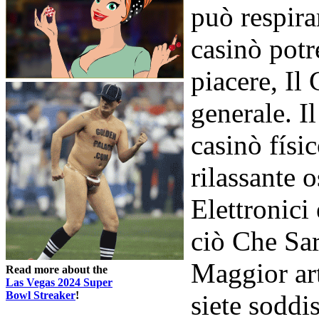
può respirar
casinò potr
piacere, Il
generale. I
casinò físi
rilassante 
Elettronici
ciò Che Sar
Maggior art
Read more about the
Las Vegas 2024 Super
Bowl Streaker
!
siete soddis